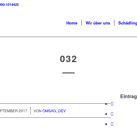
800-1014425
Home
Wir über uns
Schädlin
032
Eintrag
/
EPTEMBER 2017
VON
OMSAG_DEV